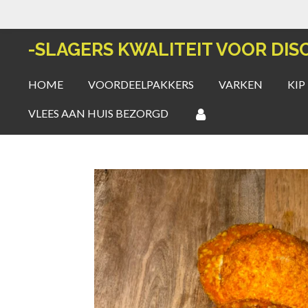
Ga
direct
-SLAGERS KWALITEIT VOOR DIS
naar
de
HOME
VOORDEELPAKKERS
VARKEN
KIP
hoofdinhoud
VLEES AAN HUIS BEZORGD