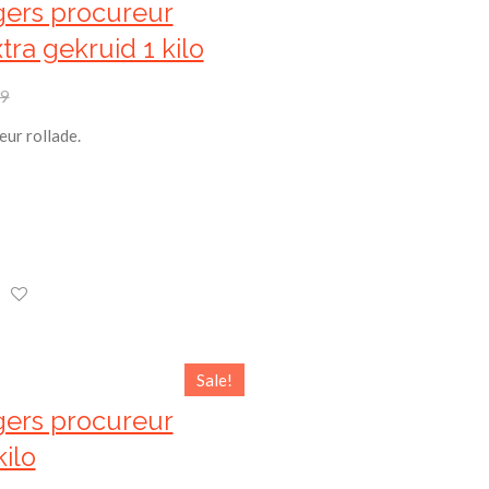
gers procureur
tra gekruid 1 kilo
99
eur rollade.
Sale!
gers procureur
kilo