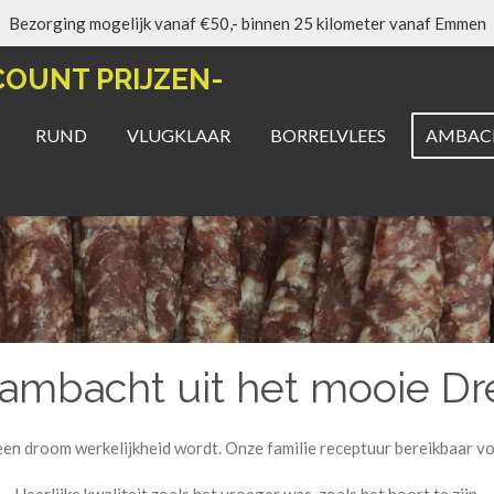
Bezorging mogelijk vanaf €50,- binnen 25 kilometer vanaf Emmen
COUNT PRIJZEN-
RUND
VLUGKLAAR
BORRELVLEES
AMBACH
 ambacht uit het mooie Dr
 een droom werkelijkheid wordt. Onze familie receptuur bereikbaar vo