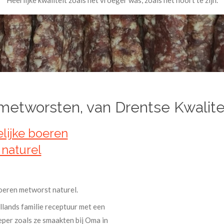
Heerlijke kwaliteit zoals het vroeger was, zoals het hoort te zijn.
etworsten, van Drentse Kwalite
lijke boeren
naturel
oeren metworst naturel.
lands familie receptuur met een
eper zoals ze smaakten bij Oma in