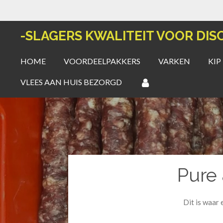
Ga
direct
-SLAGERS KWALITEIT VOOR DIS
naar
de
HOME
VOORDEELPAKKERS
VARKEN
KIP
hoofdinhoud
VLEES AAN HUIS BEZORGD
Pure
Dit is waar