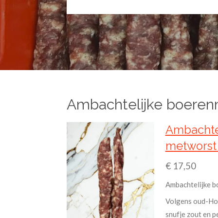
Ambachtelijke boerenm
Ambachte
metworst 
€ 17,50
Ambachtelijke b
Volgens oud-Hol
snufje zout en p