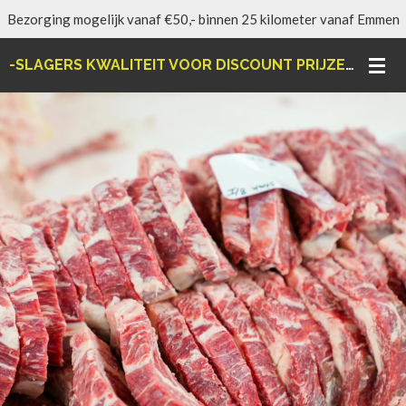
Bezorging mogelijk vanaf €50,- binnen 25 kilometer vanaf Emmen
Ga
direct
-SLAGERS KWALITEIT VOOR DISCOUNT PRIJZEN-
naar
de
hoofdinhoud