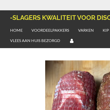
Ga
direct
-SLAGERS KWALITEIT VOOR DIS
naar
de
HOME
VOORDEELPAKKERS
VARKEN
KIP
hoofdinhoud
VLEES AAN HUIS BEZORGD