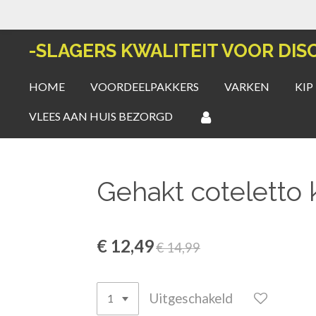
Ga
direct
-SLAGERS KWALITEIT VOOR DIS
naar
de
HOME
VOORDEELPAKKERS
VARKEN
KIP
hoofdinhoud
VLEES AAN HUIS BEZORGD
Gehakt coteletto k
€ 12,49
€ 14,99
Uitgeschakeld