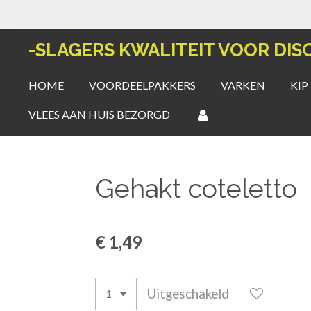
Ga
direct
-SLAGERS KWALITEIT VOOR DIS
naar
de
HOME
VOORDEELPAKKERS
VARKEN
KIP
hoofdinhoud
VLEES AAN HUIS BEZORGD
Gehakt coteletto
€ 1,49
Uitgeschakeld