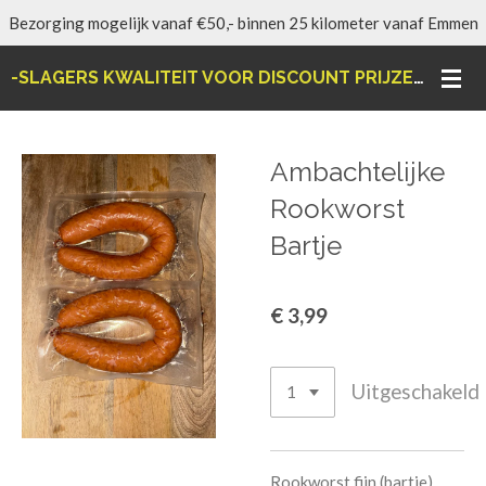
Bezorging mogelijk vanaf €50,- binnen 25 kilometer vanaf Emmen
Ga
direct
-SLAGERS KWALITEIT VOOR DISCOUNT PRIJZEN-
naar
de
hoofdinhoud
Ambachtelijke
Rookworst
Bartje
€ 3,99
Uitgeschakeld
Rookworst fijn (bartje)