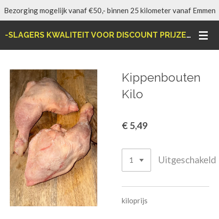
Bezorging mogelijk vanaf €50,- binnen 25 kilometer vanaf Emmen
Ga
direct
-SLAGERS KWALITEIT VOOR DISCOUNT PRIJZEN-
naar
de
hoofdinhoud
Kippenbouten
Kilo
€ 5,49
Uitgeschakeld
kiloprijs