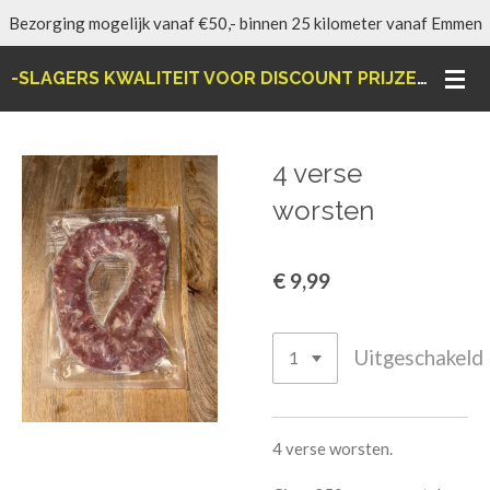
Bezorging mogelijk vanaf €50,- binnen 25 kilometer vanaf Emmen
Ga
direct
-SLAGERS KWALITEIT VOOR DISCOUNT PRIJZEN-
naar
de
hoofdinhoud
4 verse
worsten
€ 9,99
Uitgeschakeld
4 verse worsten.