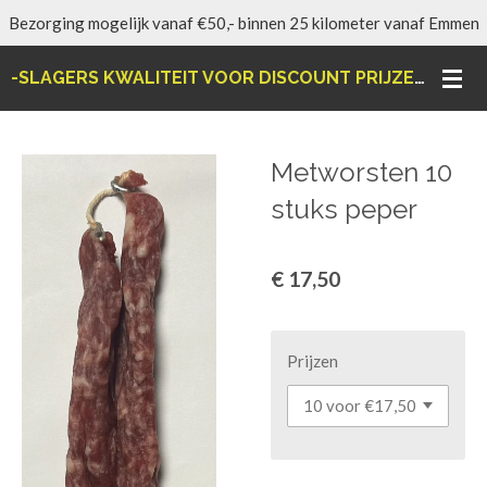
Bezorging mogelijk vanaf €50,- binnen 25 kilometer vanaf Emmen
Ga
direct
-SLAGERS KWALITEIT VOOR DISCOUNT PRIJZEN-
naar
de
hoofdinhoud
Metworsten 10
stuks peper
€ 17,50
Prijzen